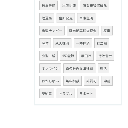
抹消登録
出張封印
所有権留保解除
陸運局
住所変更
車庫証明
希望ナンバー
軽自動車検査協会
廃車
解体
永久抹消
一時抹消
軽二輪
小型二輪
950登録
半田市
行政書士
オンライン
街の身近な法律家
終活
わからない
無料相談
許認可
申請
契約書
トラブル
サポート