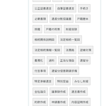
公正証書遺言
自筆証書遺言
手続き
必要書類
遺産分割協議書
戸籍謄本
除籍
戸籍の附票
財産目録
相続関係説明図
法定相続一覧図
法定相続情報一覧図
法務局
逆縁対策
義務化
過料
正当な理由
遺留分
付言事項
遺留分侵害額請求権
特定承継遺言
特別受益
みなし財産
会社設立
議事録作成
遺言書作成
約款作成
申請書作成
内容証明作成