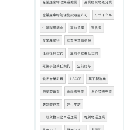
産業廃棄物収集運搬業
産業廃棄物処分業
産業廃棄物処理施設設置許可
リサイクル
生活環境調査
事前協議
遺言書
産業廃棄物
産業廃棄物処理
任意後見契約
生前事務委任契約
死後事務委任契約
生前贈与
食品営業許可
HACCP
菓子製造業
惣菜製造業
食肉販売業
魚介類販売業
麺類製造業
許可申請
一般貨物自動車運送業
軽貨物運送業
黒ナンバー
緑ナンバー
非課税