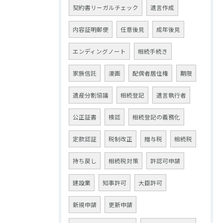
契約書リーガルチェック
遺言作成
内容証明郵便
任意後見
成年後見
エンディングノート
相続手続き
家族信託
漫画
配偶者居住権
期限
遺産分割協議
相続登記
遺言執行者
公正証書
検認
相続登記の義務化
定款認証
税制改正
贈与税
相続税
持ち戻し
相続税対策
許認可申請
建設業
知事許可
大臣許可
新規申請
更新申請