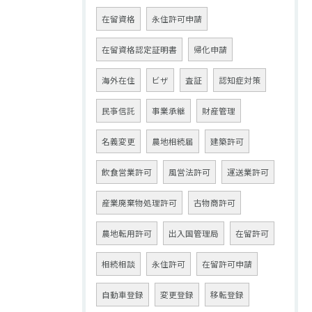
在留資格
永住許可申請
在留資格認定証明書
帰化申請
海外在住
ビザ
査証
認知症対策
民亊信託
事業承継
財産管理
名義変更
農地相続届
建築許可
飲食営業許可
風営法許可
運送業許可
産業廃棄物処理許可
古物商許可
農地転用許可
出入国管理局
在留許可
相続相談
永住許可
在留許可申請
自動車登録
変更登録
移転登録