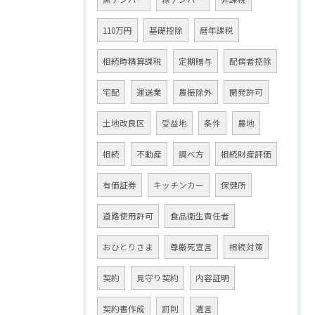
110万円
基礎控除
暦年課税
相続時精算課税
定期贈与
配偶者控除
宅配
運送業
農振除外
開発許可
土地改良区
受益地
条件
農地
相続
不動産
調べ方
相続財産評価
有価証券
キッチンカー
保健所
道路使用許可
食品衛生責任者
おひとりさま
尊厳死宣言
相続対策
契約
見守り契約
内容証明
契約書作成
罰則
遺言